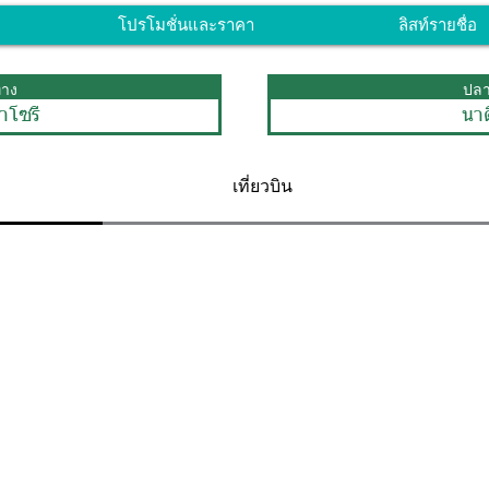
โปรโมชั่นและราคา
ลิสท์รายชื่อ
ทาง
ปล
าโซรี
นาด
เที่ยวบิน