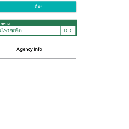
อื่นๆ
ายทาง
DLC
นโจวซุยจือ
Agency Info