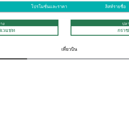
โปรโมชั่นและราคา
ลิสท์รายชื่อ
ทาง
ปล
ชเวแชท
กราซ
เที่ยวบิน