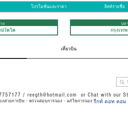
โปรโมชั่นและราคา
ลิสท์รายชื่อ
ทาง
ปล
ทน์วัตไต
กรุงเทพ
เที่ยวบิน
07757177 /
reegth@hotmail.com
or Chat with our St
รีกท์ ดอท คอม
การของสายการบิน - ตรวจสอบการจอง - แก้ไขการจอง