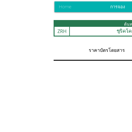
Home
การจอง
ต้น
ZRH
ซูริคโ
ราคาบัตรโดยสาร