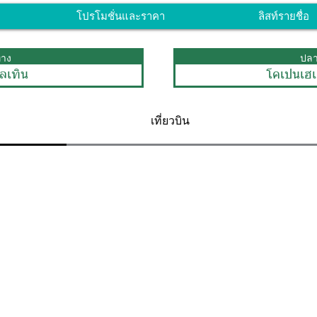
โปรโมชั่นและราคา
ลิสท์รายชื่อ
ทาง
ปล
คลเทิน
โคเปนเฮ
เที่ยวบิน