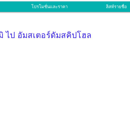
โปรโมชั่นและราคา
ลิสท์รายชื่อ
ิ ไป อัมสเตอร์ดัมสคิปโฮล