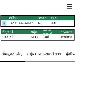
ชื่อไทย
รหัส 2
รหัส 3
นอร์สแอตแลนติก
N0
NBT
อัลไล
สัญชาติ
กลุ่ม
ประเภท
แอนซ์
สายการ
นอร์เวย์
N0G
ไม่มี
บิน
ข้อมูลสำคัญ
กลุ่มราคาและบริการ
ฝูงบิน ที่นั่ง & แผนผัง