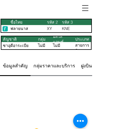
ชื่อไทย
รหัส 2
รหัส 3
ฟลายนาส
XY
KNE
อัลไล
สัญชาติ
กลุ่ม
ประเภท
แอนซ์
สายการ
ซาอุดีอาระเบีย
ไม่มี
ไม่มี
บิน
ข้อมูลสำคัญ
กลุ่มราคาและบริการ
ฝูงบิน ที่นั่ง & แผนผัง