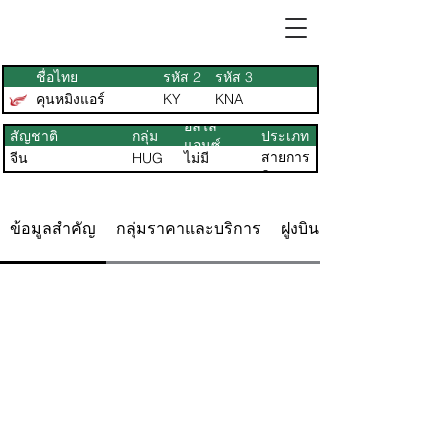
ชื่อไทย
รหัส 2
รหัส 3
คุนหมิงแอร์
KY
KNA
อัลไล
สัญชาติ
กลุ่ม
ประเภท
แอนซ์
สายการ
จีน
HUG
ไม่มี
บิน
ข้อมูลสำคัญ
กลุ่มราคาและบริการ
ฝูงบิน ที่นั่ง & แผนผัง