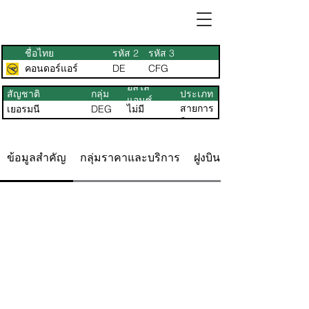
ชื่อไทย
รหัส 2
รหัส 3
คอนดอร์แอร์
DE
CFG
อัลไล
สัญชาติ
กลุ่ม
ประเภท
แอนซ์
สายการ
เยอรมนี
DEG
ไม่มี
บิน
ข้อมูลสำคัญ
กลุ่มราคาและบริการ
ฝูงบิน ที่นั่ง & แผนผัง