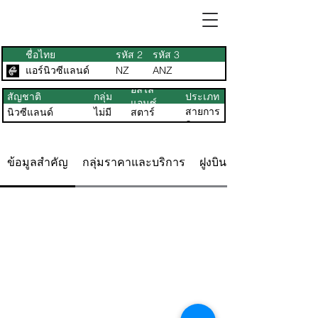
ชื่อไทย
รหัส 2
รหัส 3
แอร์นิวซีแลนด์
NZ
ANZ
อัลไล
สัญชาติ
กลุ่ม
ประเภท
แอนซ์
สายการ
นิวซีแลนด์
ไม่มี
สตาร์
บิน
ข้อมูลสำคัญ
กลุ่มราคาและบริการ
ฝูงบิน ที่นั่ง & แผนผัง